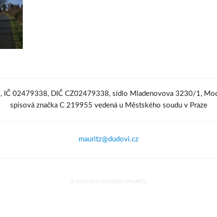
o., IČ 02479338, DIČ CZ02479338, sídlo Mladenovova 3230/1, Mod
spisová značka C 219955 vedená u Městského soudu v Praze
mauritz@dudovi.cz
© 2011-2022 PENZION MAURITZ