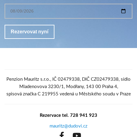
Penzion Mauritz s.r.o., IČ 02479338, DIČ CZ02479338, sídlo
Mladenovova 3230/1, Modřany, 143 00 Praha 4,
spisová značka C 219955 vedená u Městského soudu v Praze
Rezervace tel. 728 941 923
mauritz@dudovi.cz