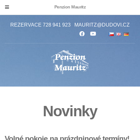
Penzion Mauritz
REZERVACE 728 941 923
MAURITZ@DUDOVI.CZ
Novinky
Volné pokoje na prázdninové termíny!