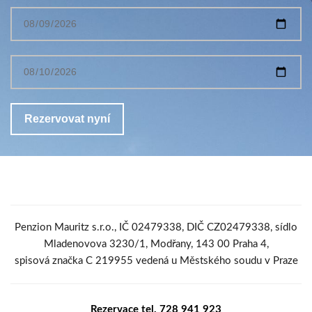
Penzion Mauritz s.r.o., IČ 02479338, DIČ CZ02479338, sídlo
Mladenovova 3230/1, Modřany, 143 00 Praha 4,
spisová značka C 219955 vedená u Městského soudu v Praze
Rezervace tel. 728 941 923