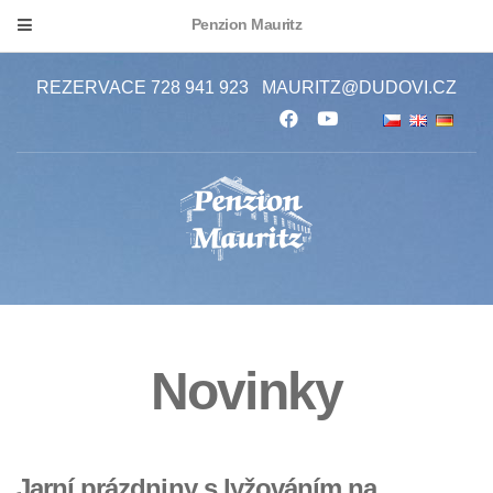
Penzion Mauritz
REZERVACE 728 941 923
MAURITZ@DUDOVI.CZ
Novinky
Jarní prázdniny s lyžováním na