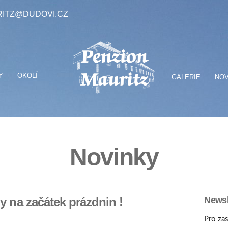
ITZ@DUDOVI.CZ
Y
OKOLÍ
GALERIE
NOV
Novinky
y na začátek prázdnin !
Newsl
Pro zas