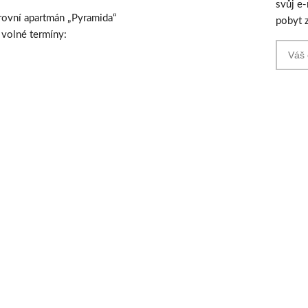
svůj e
rovní apartmán „Pyramida“
pobyt 
 volné termíny: