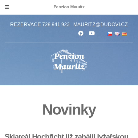
Penzion Mauritz
REZERVACE 728 941 923
MAURITZ@DUDOVI.CZ
Novinky
Skiareál Hochficht již zahájil lyžařskou