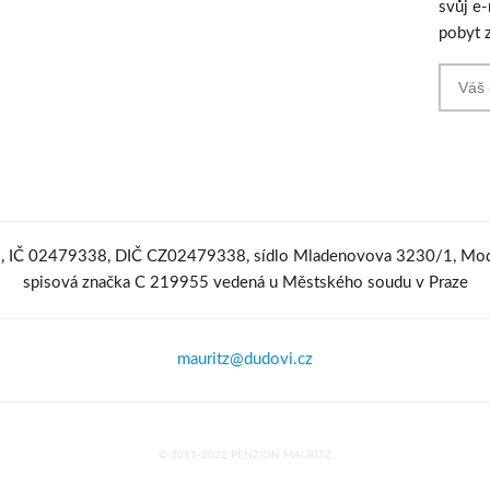
svůj e
pobyt 
o., IČ 02479338, DIČ CZ02479338, sídlo Mladenovova 3230/1, Mod
spisová značka C 219955 vedená u Městského soudu v Praze
mauritz@dudovi.cz
© 2011-2022 PENZION MAURITZ