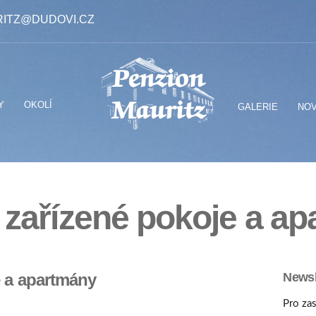
ITZ@DUDOVI.CZ
Y
OKOLÍ
GALERIE
NOV
 zařízené pokoje a a
e a apartmány
Newsl
Pro zas