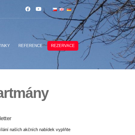
INKY
REFERENCE
REZERVACE
partmány
etter
ílání našich akčních nabídek vyplňte