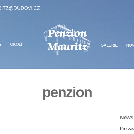
ITZ@DUDOVI.CZ
Y
OKOLÍ
GALERIE
NOV
penzion
Newsl
Pro zas