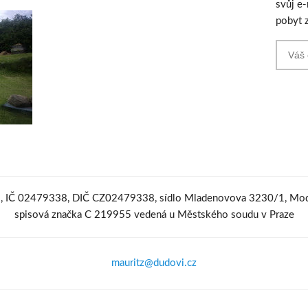
svůj e
pobyt 
o., IČ 02479338, DIČ CZ02479338, sídlo Mladenovova 3230/1, Mod
spisová značka C 219955 vedená u Městského soudu v Praze
mauritz@dudovi.cz