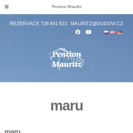
Penzion Mauritz
REZERVACE 728 941 923
MAURITZ@DUDOVI.CZ
maru
maru