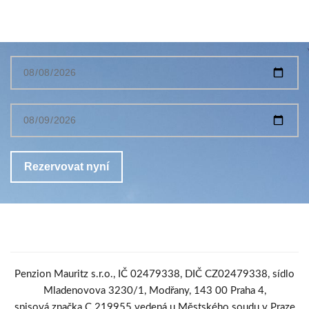
Penzion Mauritz s.r.o., IČ 02479338, DIČ CZ02479338, sídlo
Mladenovova 3230/1, Modřany, 143 00 Praha 4,
spisová značka C 219955 vedená u Městského soudu v Praze