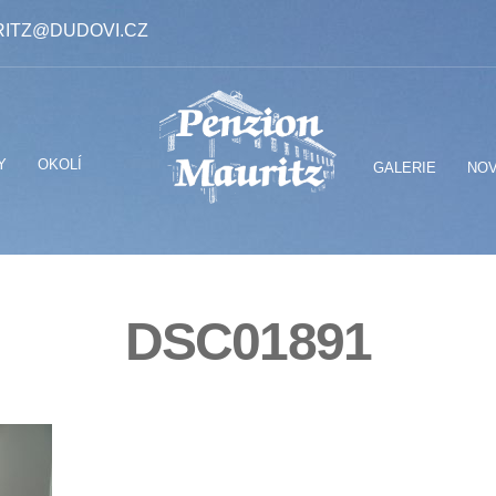
ITZ@DUDOVI.CZ
Y
OKOLÍ
GALERIE
NOV
DSC01891