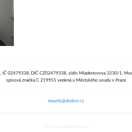
o., IČ 02479338, DIČ CZ02479338, sídlo Mladenovova 3230/1, Mod
spisová značka C 219955 vedená u Městského soudu v Praze
mauritz@dudovi.cz
© 2011-2022 PENZION MAURITZ