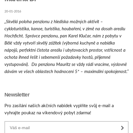
20-01-2016
„Skvělá
poloha penzionu z hlediska
možných aktivit –
cykloturistika,
kanoe
,
turistika, houbaření, v zimě
na dosah
areálu
Hochficht
.
S
právce penzionu, pan Karel
Klučar
, nám z
pobytu v
Bělé vždy
vytvoří skvělý zážitek (výborná kuchyně a nabídka
nápojů, perfektní čistota areálu i ubytovacích prostor, vstřícnost a
ochota ihned řešit i sebemenší požadavky hostů, příjemné
vystupování). Do penzionu
Mauritz
se vždy rádi vracíme, výslovně
dávám ve všech oblastech hodnocení 5* –
maximální
spokojenost.“
Newsletter
Pro zasílání našich akčních nabídek vyplňte svůj e-mail a
vyhrajte poukaz na víkendový pobyt zdarma!